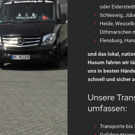
oder Eiderstedt
Schleswig, Jübe
Heide, Wesselb
Dithmarschen m
Flensburg, Han
und das lokal, natio
Husum fahren wir tä
uns in besten Händen
schnell und sicher an
Unsere Tran
umfassen:
Transporte bis 3
Gefahrguttransp