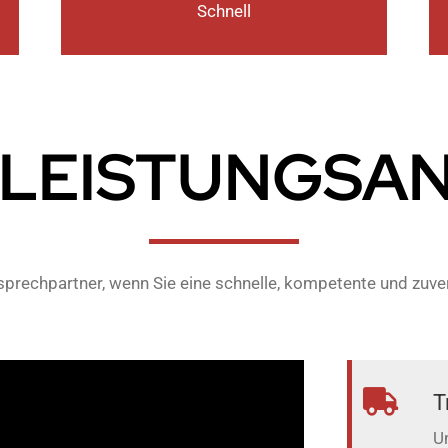
Schnell
 LEISTUNGSA
nsprechpartner, wenn Sie eine schnelle, kompetente und zuv
T
U