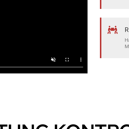
R
H
M