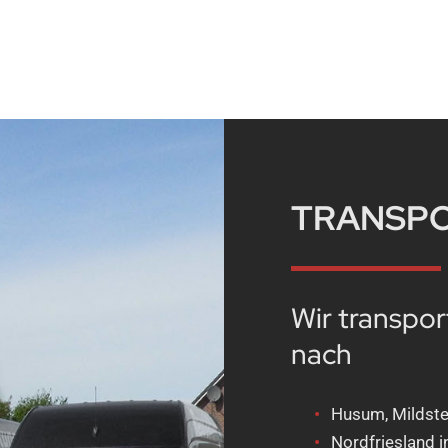
TRANSP
Wir transpor
nach
Husum, Mildste
Nordfriesland i