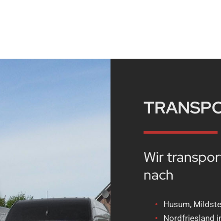
TRANSP
Wir transpor
nach
Husum, Mildste
Nordfriesland i