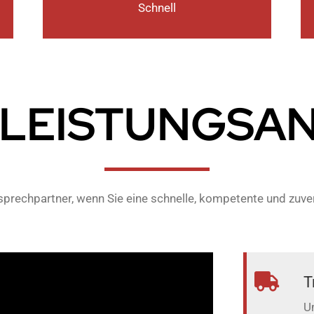
Schnell
 LEISTUNGSA
nsprechpartner, wenn Sie eine schnelle, kompetente und zuv
T
U