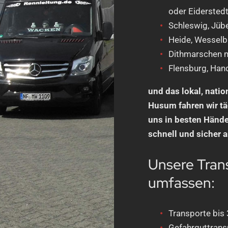
oder Eiderstedt
Schleswig, Jübe
Heide, Wesselb
Dithmarschen m
Flensburg, Han
und das lokal, natio
Husum fahren wir tä
uns in besten Händen
schnell und sicher an
Unsere Tran
umfassen:
Transporte bis 3
Gefahrguttransp