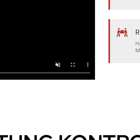
R
H
M