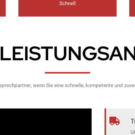
Schnell
 LEISTUNGSA
nsprechpartner, wenn Sie eine schnelle, kompetente und zuv
T
U